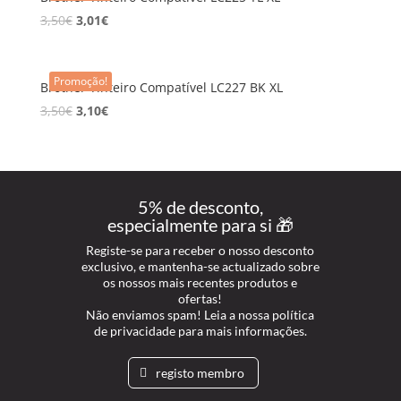
3,50
€
3,01
€
Promoção!
Brother Tinteiro Compatível LC227 BK XL
3,50
€
3,10
€
5% de desconto,
especialmente para si 🎁
Registe-se para receber o nosso desconto
exclusivo, e mantenha-se actualizado sobre
os nossos mais recentes produtos e
ofertas!
Não enviamos spam! Leia a nossa política
de privacidade para mais informações.
registo membro