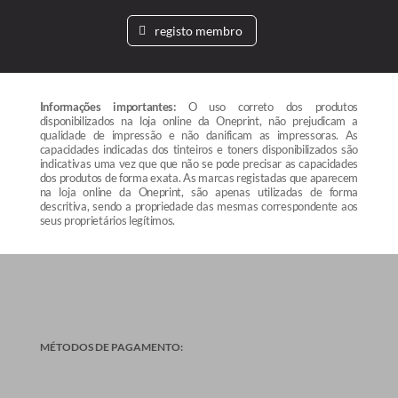
registo membro
Informações importantes:
O uso correto dos produtos
disponibilizados na loja online da Oneprint, não prejudicam a
qualidade de impressão e não danificam as impressoras. As
capacidades indicadas dos tinteiros e toners disponibilizados são
indicativas uma vez que que não se pode precisar as capacidades
dos produtos de forma exata. As marcas registadas que aparecem
na loja online da Oneprint, são apenas utilizadas de forma
descritiva, sendo a propriedade das mesmas correspondente aos
seus proprietários legítimos.
MÉTODOS DE PAGAMENTO: