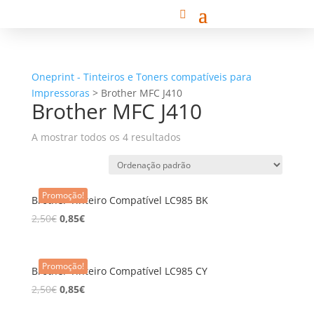
Oneprint - Tinteiros e Toners compatíveis para
Impressoras
>
Brother MFC J410
Brother MFC J410
A mostrar todos os 4 resultados
Promoção!
Brother Tinteiro Compatível LC985 BK
2,50
€
0,85
€
Promoção!
Brother Tinteiro Compatível LC985 CY
2,50
€
0,85
€