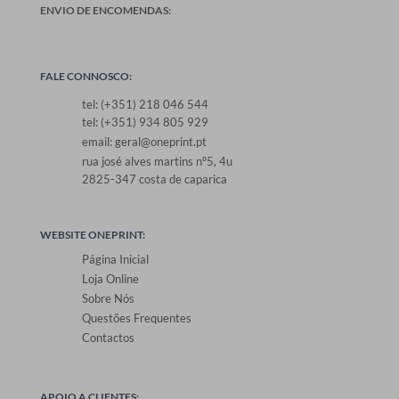
ENVIO DE ENCOMENDAS:
FALE CONNOSCO:
tel: (+351) 218 046 544
tel: (+351) 934 805 929
email: geral@oneprint.pt
rua josé alves martins nº5, 4u
2825-347 costa de caparica
WEBSITE ONEPRINT:
Página Inicial
Loja Online
Sobre Nós
Questões Frequentes
Contactos
APOIO A CLIENTES: