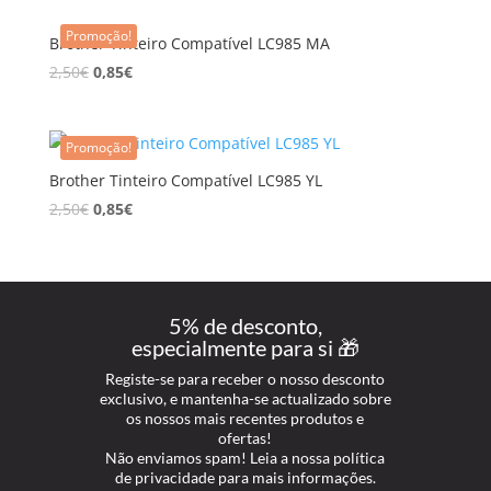
Promoção!
Brother Tinteiro Compatível LC985 MA
2,50
€
0,85
€
Promoção!
Brother Tinteiro Compatível LC985 YL
2,50
€
0,85
€
5% de desconto,
especialmente para si 🎁
Registe-se para receber o nosso desconto
exclusivo, e mantenha-se actualizado sobre
os nossos mais recentes produtos e
ofertas!
Não enviamos spam! Leia a nossa política
de privacidade para mais informações.