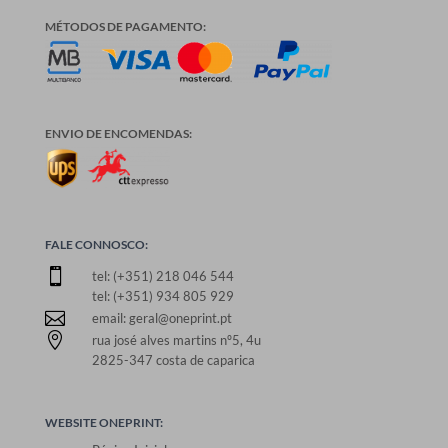
MÉTODOS DE PAGAMENTO:
ENVIO DE ENCOMENDAS:
FALE CONNOSCO:

tel: (+351) 218 046 544
tel: (+351) 934 805 929

email: geral@oneprint.pt

rua josé alves martins nº5, 4u
2825-347 costa de caparica
WEBSITE ONEPRINT: