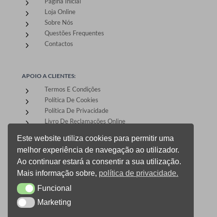
Página Inicial
5
Loja Online
5
Sobre Nós
5
Questões Frequentes
5
Contactos
5
APOIO A CLIENTES:
Termos E Condições
5
Política De Cookies
5
Política De Privacidade
5
Livro De Reclamações Online
5
Este website utiliza cookies para permitir uma
melhor experiência de navegação ao utilizador.
ÁREA DE CLIENTES:
Ao continuar estará a consentir a sua utilização.
Registo E Login
5
Mais informação sobre,
política de privacidade.
Carrinho De Compras
5
Funcional
CheckOut
Funcional
5
Gestão De Encomendas
5
Marketing
Marketing
0