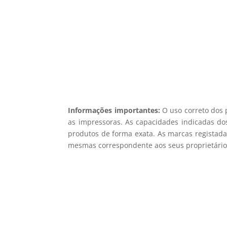
Registe-se para receber o nosso
Não en
Informações importantes:
O uso correto dos 
as impressoras. As capacidades indicadas dos
produtos de forma exata. As marcas registada
mesmas correspondente aos seus proprietários