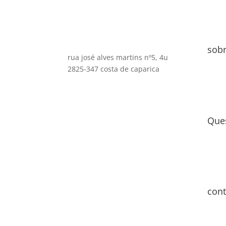
sob
rua josé alves martins nº5, 4u
2825-347 costa de caparica
Que
cont