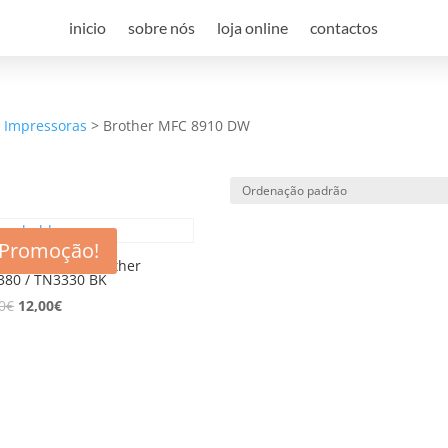
inicio
sobre nós
loja online
contactos
a Impressoras
>
Brother MFC 8910 DW
Promoção!
r compatível Brother
380 / TN3330 BK
0
€
12,00
€
e desconto, especialmente para 