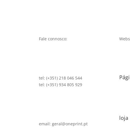
Fale connosco:
Websi
Pági
tel: (+351) 218 046 544
tel: (+351) 934 805 929
loja
email: geral@oneprint.pt