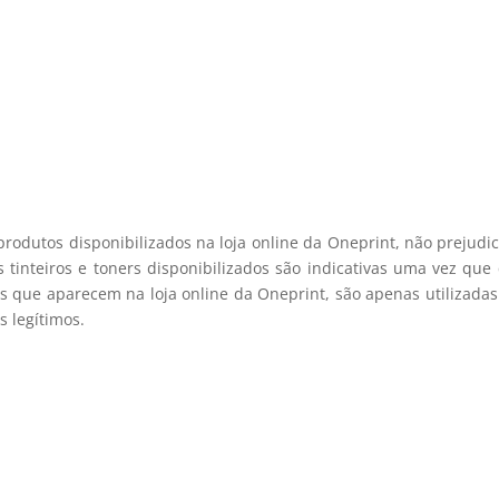
 desconto exclusivo, e mantenha-se actualizado sobre os nossos m
viamos spam! Leia a nossa política de privacidade para mais infor
registo membro
produtos disponibilizados na loja online da Oneprint, não prejud
 tinteiros e toners disponibilizados são indicativas uma vez qu
s que aparecem na loja online da Oneprint, são apenas utilizadas
 legítimos.