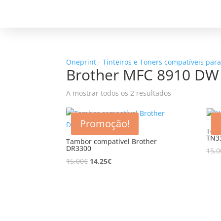
Oneprint - Tinteiros e Toners compatíveis par
Brother MFC 8910 DW
A mostrar todos os 2 resultados
Promoção!
Tone
TN3
Tambor compatível Brother
DR3300
15,0
15,00
€
14,25
€
5% d