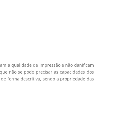
ais recentes produtos e ofertas!
mações.
icam a qualidade de impressão e não danificam
e que não se pode precisar as capacidades dos
 de forma descritiva, sendo a propriedade das