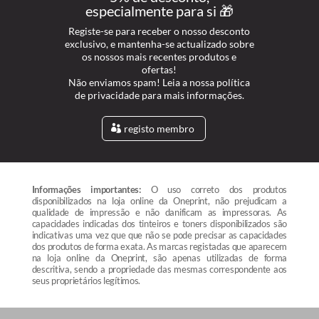
especialmente para si 🎁
Registe-se para receber o nosso desconto
exclusivo, e mantenha-se actualizado sobre
os nossos mais recentes produtos e
ofertas!
Não enviamos spam! Leia a nossa política
de privacidade para mais informações.
registo membro
Informações importantes:
O uso correto dos produtos
disponibilizados na loja online da Oneprint, não prejudicam a
qualidade de impressão e não danificam as impressoras. As
capacidades indicadas dos tinteiros e toners disponibilizados são
indicativas uma vez que que não se pode precisar as capacidades
dos produtos de forma exata. As marcas registadas que aparecem
na loja online da Oneprint, são apenas utilizadas de forma
descritiva, sendo a propriedade das mesmas correspondente aos
seus proprietários legítimos.