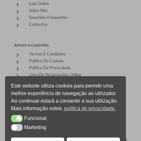
Loja Online
5
Sobre Nós
5
Questões Frequentes
5
Contactos
5
APOIO A CLIENTES:
Termos E Condições
5
Política De Cookies
5
Política De Privacidade
5
Livro De Reclamações Online
5
Este website utiliza cookies para permitir uma
melhor experiência de navegação ao utilizador.
ÁREA DE CLIENTES:
Ao continuar estará a consentir a sua utilização.
Registo E Login
5
Mais informação sobre,
política de privacidade.
Carrinho De Compras
5
Funcional
CheckOut
Funcional
5
Gestão De Encomendas
5
Marketing
Marketing
0
ONEPRINT © 2021 TODOS OS DIREITOS RESERVADOS –
DESIGN