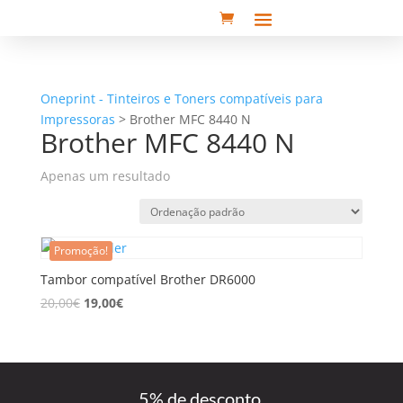
Oneprint - Tinteiros e Toners compatíveis para
Impressoras
>
Brother MFC 8440 N
Brother MFC 8440 N
Apenas um resultado
Promoção!
Tambor compatível Brother DR6000
20,00
€
19,00
€
5% de desconto,