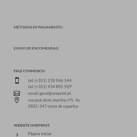
MÉTODOS DE PAGAMENTO:
ENVIO DE ENCOMENDAS:
FALE CONNOSCO:

tel: (+351) 218 046 544
tel: (+351) 934 805 929

email: geral@oneprint.pt

rua josé alves martins nº5, 4u
2825-347 costa de caparica
WEBSITE ONEPRINT:
Página Inicial
5