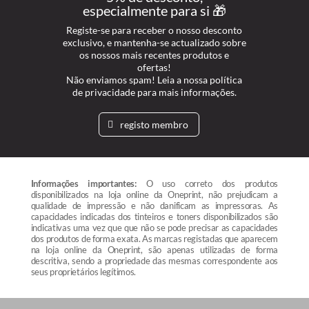
especialmente para si 🎁
Registe-se para receber o nosso desconto
exclusivo, e mantenha-se actualizado sobre
os nossos mais recentes produtos e
ofertas!
Não enviamos spam! Leia a nossa política
de privacidade para mais informações.
registo membro
Informações importantes:
O uso correto dos produtos
disponibilizados na loja online da Oneprint, não prejudicam a
qualidade de impressão e não danificam as impressoras. As
capacidades indicadas dos tinteiros e toners disponibilizados são
indicativas uma vez que que não se pode precisar as capacidades
dos produtos de forma exata. As marcas registadas que aparecem
na loja online da Oneprint, são apenas utilizadas de forma
descritiva, sendo a propriedade das mesmas correspondente aos
seus proprietários legítimos.