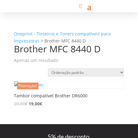
Oneprint - Tinteiros e Toners compatíveis para
Impressoras
>
Brother MFC 8440 D
Brother MFC 8440 D
Apenas um resultado
Promoção!
Tambor compatível Brother DR6000
20,00
€
19,00
€
5% de desconto,