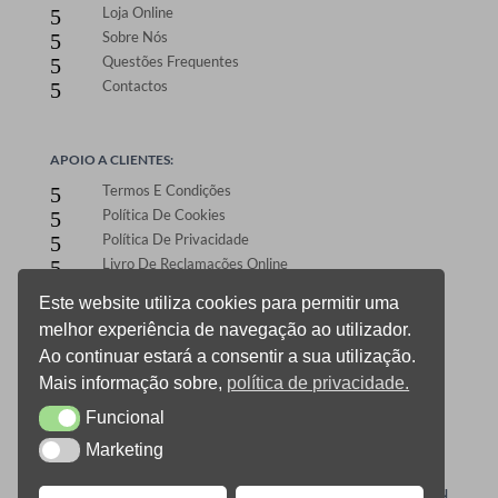
Loja Online
5
Sobre Nós
5
Questões Frequentes
5
Contactos
5
APOIO A CLIENTES:
Termos E Condições
5
Política De Cookies
5
Política De Privacidade
5
Livro De Reclamações Online
5
Este website utiliza cookies para permitir uma
melhor experiência de navegação ao utilizador.
ÁREA DE CLIENTES:
Ao continuar estará a consentir a sua utilização.
Registo E Login
5
Mais informação sobre,
política de privacidade.
Carrinho De Compras
5
Funcional
CheckOut
5
Funcional
Gestão De Encomendas
5
Marketing
Marketing
0
ONEPRINT © 2021 TODOS OS DIREITOS RESERVADOS –
DESIGN