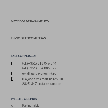
MÉTODOS DE PAGAMENTO:
ENVIO DE ENCOMENDAS:
FALE CONNOSCO:

tel: (+351) 218 046 544
tel: (+351) 934 805 929

email: geral@oneprint.pt

rua josé alves martins nº5, 4u
2825-347 costa de caparica
WEBSITE ONEPRINT:
Página Inicial
5