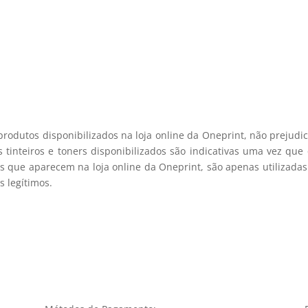
viamos spam! Leia a nossa política de privacidade para mais infor
registo membro
produtos disponibilizados na loja online da Oneprint, não prejud
 tinteiros e toners disponibilizados são indicativas uma vez qu
s que aparecem na loja online da Oneprint, são apenas utilizadas
 legítimos.