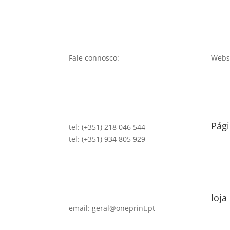
Fale connosco:
Websi
Pági
tel: (+351) 218 046 544
tel: (+351) 934 805 929
loja
email: geral@oneprint.pt