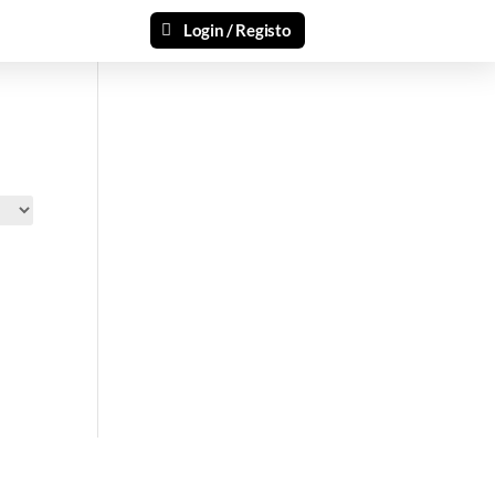
Login / Registo
si 🎁
ais recentes produtos e ofertas!