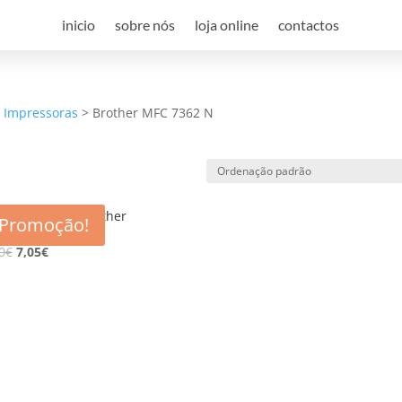
inicio
sobre nós
loja online
contactos
a Impressoras
>
Brother MFC 7362 N
r compatível Brother
Promoção!
220
0
€
7,05
€
e desconto, especialmente para 
 desconto exclusivo, e mantenha-se actualizado sobre os nossos m