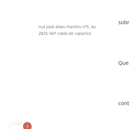
sob
rua josé alves martins nº5, 4u
2825-347 costa de caparica
Que
cont
0