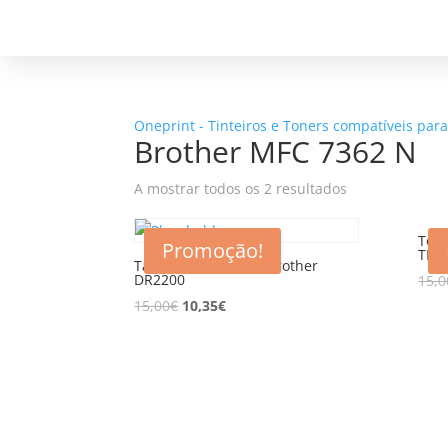
Oneprint - Tinteiros e Toners compatíveis par
Brother MFC 7362 N
A mostrar todos os 2 resultados
Tone
Promoção!
TN2
Tambor compatível Brother
DR2200
15,0
15,00
€
10,35
€
5% d
Registe-se para receber o nosso