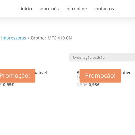
inicio
sobre nós
loja online
contactos
a Impressoras
>
Brother MFC 410 CN
her Tinteiro Compatível
Brother Tinteiro Compatível
Promoção!
Promoção!
00 CY
LC900 MA
€
0,95
€
2,50
€
0,95
€