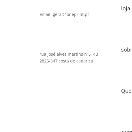
loja
email: geral@oneprint.pt
sob
rua josé alves martins nº5, 4u
2825-347 costa de caparica
Que