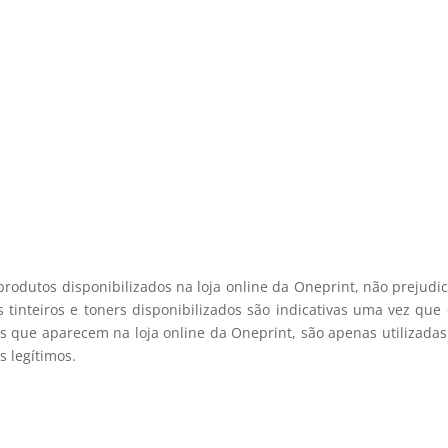
e desconto, especialmente para 
 desconto exclusivo, e mantenha-se actualizado sobre os nossos m
viamos spam! Leia a nossa política de privacidade para mais infor
registo membro
produtos disponibilizados na loja online da Oneprint, não prejud
 tinteiros e toners disponibilizados são indicativas uma vez qu
s que aparecem na loja online da Oneprint, são apenas utilizadas
 legítimos.