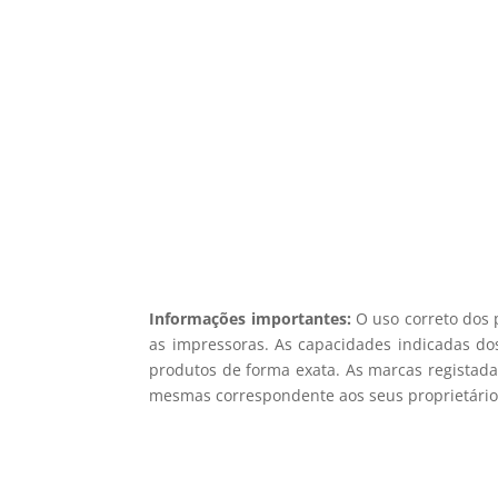
5% d
Registe-se para receber o nosso
Não en
Informações importantes:
O uso correto dos 
as impressoras. As capacidades indicadas dos
produtos de forma exata. As marcas registada
mesmas correspondente aos seus proprietários