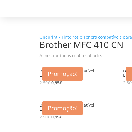
Oneprint - Tinteiros e Toners compatíveis par
Brother MFC 410 CN
A mostrar todos os 4 resultados
Brother Tinteiro Compatível
Brot
Promoção!
LC900 BK
LC9
2,50
€
0,95
€
2,50
Brother Tinteiro Compatível
Promoção!
LC900 YL
2,50
€
0,95
€