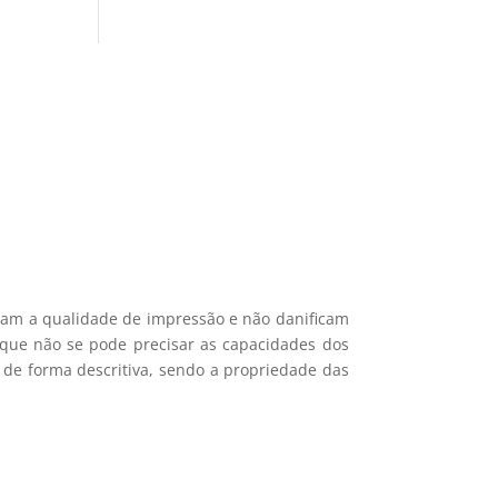
si 🎁
ais recentes produtos e ofertas!
mações.
icam a qualidade de impressão e não danificam
e que não se pode precisar as capacidades dos
 de forma descritiva, sendo a propriedade das