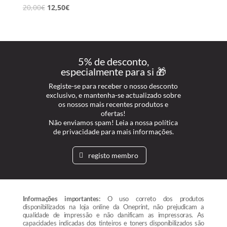
20,00
€
12,50
€
5% de desconto,
especialmente para si 🎁
Registe-se para receber o nosso desconto
exclusivo, e mantenha-se actualizado sobre
os nossos mais recentes produtos e
ofertas!
Não enviamos spam! Leia a nossa política
de privacidade para mais informações.
registo membro
Informações importantes:
O uso correto dos produtos
disponibilizados na loja online da Oneprint, não prejudicam a
qualidade de impressão e não danificam as impressoras. As
capacidades indicadas dos tinteiros e toners disponibilizados são