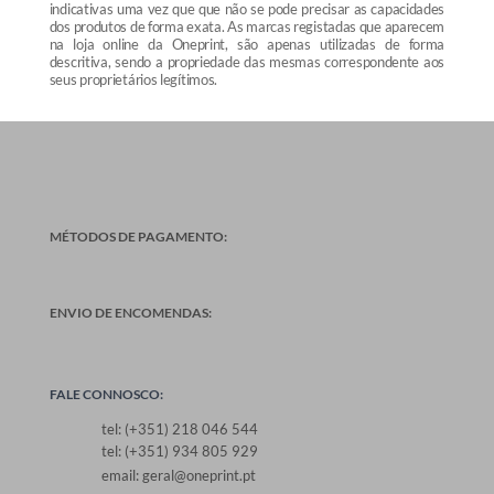
indicativas uma vez que que não se pode precisar as capacidades
dos produtos de forma exata. As marcas registadas que aparecem
na loja online da Oneprint, são apenas utilizadas de forma
descritiva, sendo a propriedade das mesmas correspondente aos
seus proprietários legítimos.
MÉTODOS DE PAGAMENTO:
ENVIO DE ENCOMENDAS:
FALE CONNOSCO:
tel: (+351) 218 046 544
tel: (+351) 934 805 929
email: geral@oneprint.pt