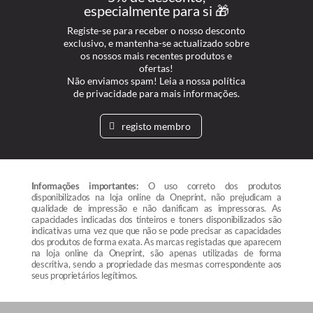
especialmente para si 🎁
Registe-se para receber o nosso desconto
exclusivo, e mantenha-se actualizado sobre
os nossos mais recentes produtos e
ofertas!
Não enviamos spam! Leia a nossa política
de privacidade para mais informações.
registo membro
Informações importantes:
O uso correto dos produtos
disponibilizados na loja online da Oneprint, não prejudicam a
qualidade de impressão e não danificam as impressoras. As
capacidades indicadas dos tinteiros e toners disponibilizados são
indicativas uma vez que que não se pode precisar as capacidades
dos produtos de forma exata. As marcas registadas que aparecem
na loja online da Oneprint, são apenas utilizadas de forma
descritiva, sendo a propriedade das mesmas correspondente aos
seus proprietários legítimos.