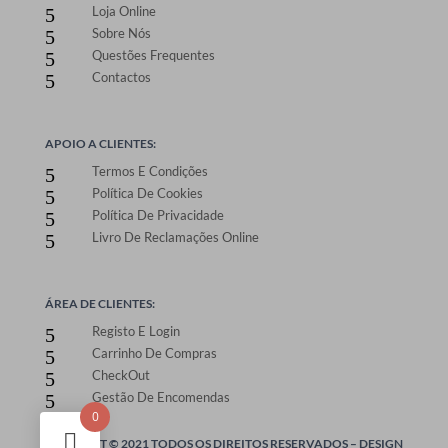
Loja Online
5
Sobre Nós
5
Questões Frequentes
5
Contactos
5
APOIO A CLIENTES:
Termos E Condições
5
Política De Cookies
5
Política De Privacidade
5
Livro De Reclamações Online
5
ÁREA DE CLIENTES:
Registo E Login
5
Carrinho De Compras
5
CheckOut
5
Gestão De Encomendas
5
0
ONEPRINT © 2021 TODOS OS DIREITOS RESERVADOS –
DESIGN