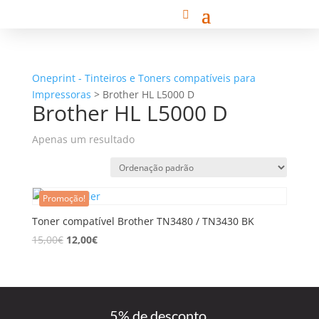
Oneprint - Tinteiros e Toners compatíveis para
Impressoras
>
Brother HL L5000 D
Brother HL L5000 D
Apenas um resultado
Promoção!
Toner compatível Brother TN3480 / TN3430 BK
15,00
€
12,00
€
5% de desconto,