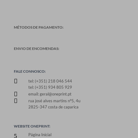
MÉTODOS DE PAGAMENTO:
ENVIO DE ENCOMENDAS:
FALE CONNOSCO:

tel: (+351) 218 046 544
tel: (+351) 934 805 929

email: geral@oneprint.pt

rua josé alves martins nº5, 4u
2825-347 costa de caparica
WEBSITE ONEPRINT:
Página Inicial
5