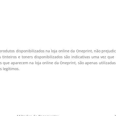
viamos spam! Leia a nossa política de privacidade para mais infor
registo membro
produtos disponibilizados na loja online da Oneprint, não prejud
 tinteiros e toners disponibilizados são indicativas uma vez qu
s que aparecem na loja online da Oneprint, são apenas utilizadas
 legítimos.