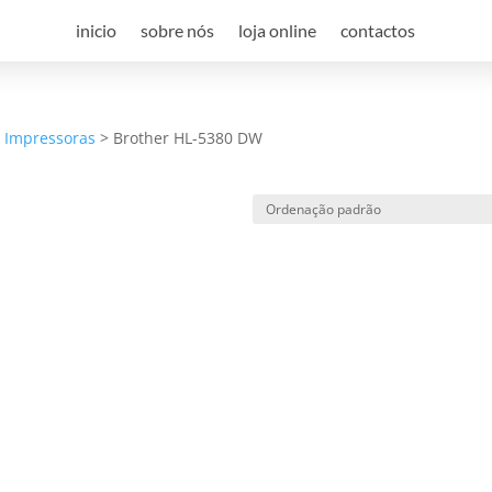
inicio
sobre nós
loja online
contactos
a Impressoras
>
Brother HL-5380 DW
e desconto, especialmente para 
 desconto exclusivo, e mantenha-se actualizado sobre os nossos m