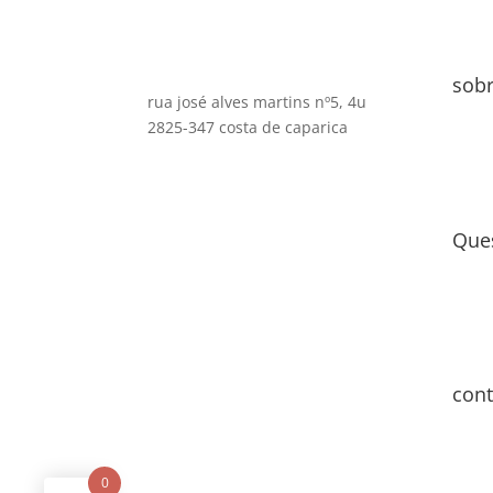
sob
rua josé alves martins nº5, 4u
2825-347 costa de caparica
Que
cont
0