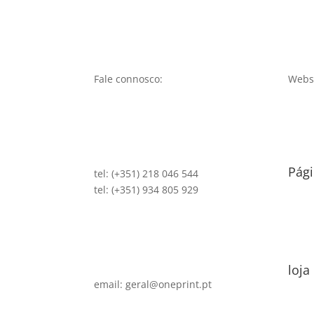
Fale connosco:
Websi
Pági
tel: (+351) 218 046 544
tel: (+351) 934 805 929
loja
email: geral@oneprint.pt