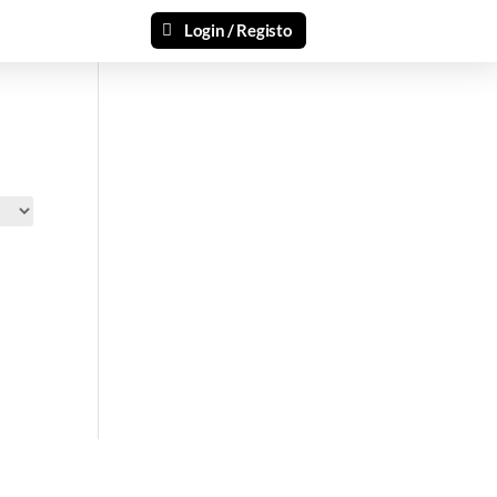
Login / Registo
si 🎁
ais recentes produtos e ofertas!