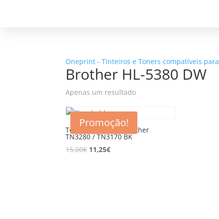
Oneprint - Tinteiros e Toners compatíveis par
Brother HL-5380 DW
Apenas um resultado
Promoção!
Toner compatível Brother
TN3280 / TN3170 BK
15,00
€
11,25
€
5% d
Registe-se para receber o nosso