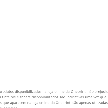
e desconto, especialmente para 
er o nosso desconto exclusivo, e mantenha-se actualizado sobre o
produtos e ofertas!
viamos spam! Leia a nossa política de privacidade para mais infor
registo membro
produtos disponibilizados na loja online da Oneprint, não prejud
 tinteiros e toners disponibilizados são indicativas uma vez qu
s que aparecem na loja online da Oneprint, são apenas utilizadas