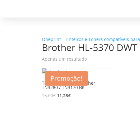
Oneprint - Tinteiros e Toners compatíveis par
Brother HL-5370 DWT
Apenas um resultado
Promoção!
Toner compatível Brother
TN3280 / TN3170 BK
15,00
€
11,25
€