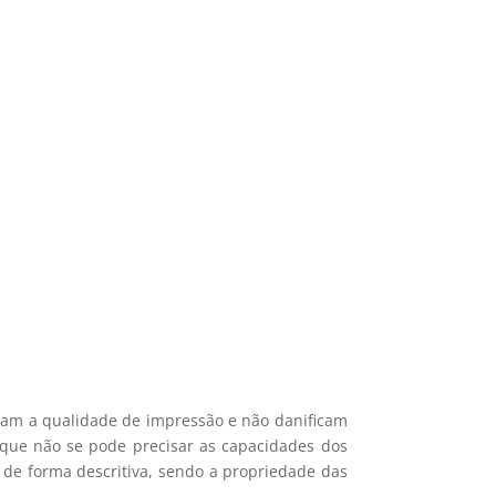
si 🎁
s nossos mais recentes
mações.
icam a qualidade de impressão e não danificam
e que não se pode precisar as capacidades dos
 de forma descritiva, sendo a propriedade das