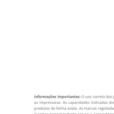
5% d
Registe-se para receb
Não en
Informações importantes:
O uso correto dos 
as impressoras. As capacidades indicadas dos
produtos de forma exata. As marcas registada