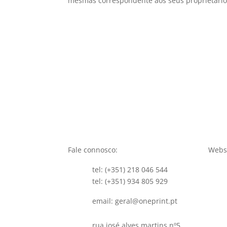
mesmas correspondente aos seus proprietários
Fale connosco:
Websi
tel: (+351) 218 046 544
tel: (+351) 934 805 929
email: geral@oneprint.pt
rua josé alves martins nº5,