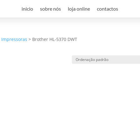
inicio
sobre nós
loja online
contactos
a Impressoras
>
Brother HL-5370 DWT