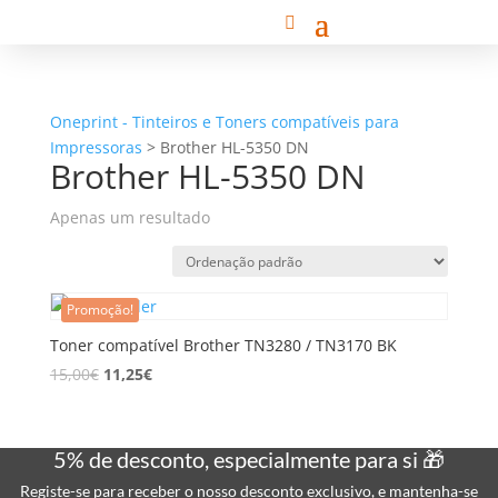
Oneprint - Tinteiros e Toners compatíveis para
Impressoras
>
Brother HL-5350 DN
Brother HL-5350 DN
Apenas um resultado
Promoção!
Toner compatível Brother TN3280 / TN3170 BK
15,00
€
11,25
€
5% de desconto, especialmente para si 🎁
Registe-se para receber o nosso desconto exclusivo, e mantenha-se