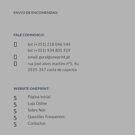
ENVIO DE ENCOMENDAS:
FALE CONNOSCO:

tel: (+351) 218 046 544
tel: (+351) 934 805 929

email: geral@oneprint.pt

rua josé alves martins nº5, 4u
2825-347 costa de caparica
WEBSITE ONEPRINT:
Página Inicial
5
Loja Online
5
Sobre Nós
5
Questões Frequentes
5
Contactos
5