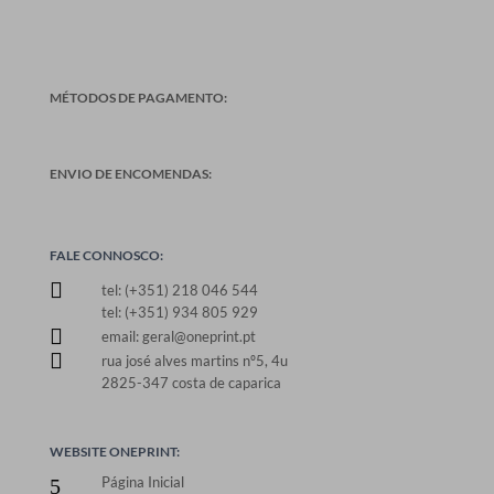
MÉTODOS DE PAGAMENTO:
ENVIO DE ENCOMENDAS:
FALE CONNOSCO:

tel: (+351) 218 046 544
tel: (+351) 934 805 929

email: geral@oneprint.pt

rua josé alves martins nº5, 4u
2825-347 costa de caparica
WEBSITE ONEPRINT:
Página Inicial
5