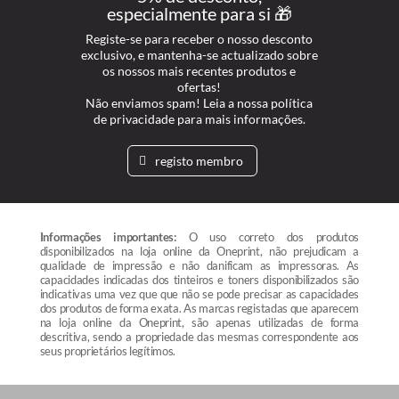
especialmente para si 🎁
Registe-se para receber o nosso desconto
exclusivo, e mantenha-se actualizado sobre
os nossos mais recentes produtos e
ofertas!
Não enviamos spam! Leia a nossa política
de privacidade para mais informações.
registo membro
Informações importantes:
O uso correto dos produtos
disponibilizados na loja online da Oneprint, não prejudicam a
qualidade de impressão e não danificam as impressoras. As
capacidades indicadas dos tinteiros e toners disponibilizados são
indicativas uma vez que que não se pode precisar as capacidades
dos produtos de forma exata. As marcas registadas que aparecem
na loja online da Oneprint, são apenas utilizadas de forma
descritiva, sendo a propriedade das mesmas correspondente aos
seus proprietários legítimos.