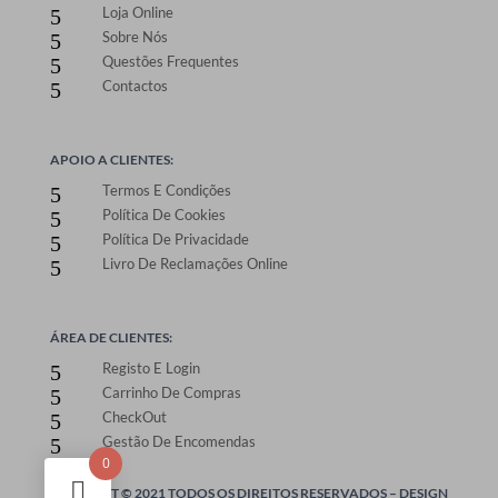
Loja Online
5
Sobre Nós
5
Questões Frequentes
5
Contactos
5
APOIO A CLIENTES:
Termos E Condições
5
Política De Cookies
5
Política De Privacidade
5
Livro De Reclamações Online
5
ÁREA DE CLIENTES:
Registo E Login
5
Carrinho De Compras
5
CheckOut
5
Gestão De Encomendas
5
0
ONEPRINT © 2021 TODOS OS DIREITOS RESERVADOS –
DESIGN