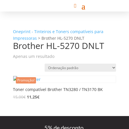
Oneprint - Tinteiros e Toners compatíveis para
Impressoras
>
Brother HL-5270 DNLT
Brother HL-5270 DNLT
Apenas um resultado
Promoção!
Toner compatível Brother TN3280 / TN3170 BK
15,00
€
11,25
€
5% de desconto,