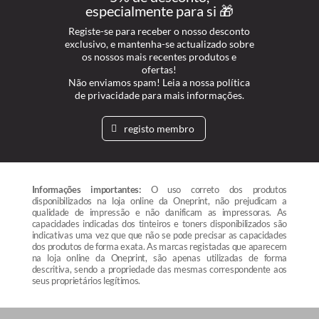
especialmente para si 🎁
Registe-se para receber o nosso desconto
exclusivo, e mantenha-se actualizado sobre
os nossos mais recentes produtos e
ofertas!
Não enviamos spam! Leia a nossa política
de privacidade para mais informações.
registo membro
Informações importantes:
O uso correto dos produtos
disponibilizados na loja online da Oneprint, não prejudicam a
qualidade de impressão e não danificam as impressoras. As
capacidades indicadas dos tinteiros e toners disponibilizados são
indicativas uma vez que que não se pode precisar as capacidades
dos produtos de forma exata. As marcas registadas que aparecem
na loja online da Oneprint, são apenas utilizadas de forma
descritiva, sendo a propriedade das mesmas correspondente aos
seus proprietários legítimos.