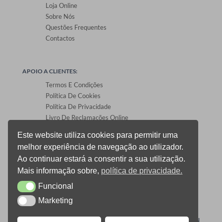
Loja Online
Sobre Nós
Questões Frequentes
Contactos
APOIO A CLIENTES:
Termos E Condições
Política De Cookies
Política De Privacidade
Livro De Reclamações Online
Este website utiliza cookies para permitir uma
melhor experiência de navegação ao utilizador.
ÁREA DE CLIENTES:
Ao continuar estará a consentir a sua utilização.
Registo E Login
Mais informação sobre,
política de privacidade.
Carrinho De Compras
Funcional
CheckOut
Funcional
Gestão De Encomendas
Marketing
Marketing
0
ONEPRINT © 2021 TODOS OS DIREITOS RESERVADOS –
DESIGN