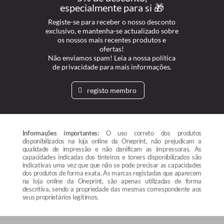
especialmente para si 🎁
Registe-se para receber o nosso desconto
exclusivo, e mantenha-se actualizado sobre
os nossos mais recentes produtos e
ofertas!
Não enviamos spam! Leia a nossa política
de privacidade para mais informações.
registo membro
Informações importantes:
O uso correto dos produtos
disponibilizados na loja online da Oneprint, não prejudicam a
qualidade de impressão e não danificam as impressoras. As
capacidades indicadas dos tinteiros e toners disponibilizados são
indicativas uma vez que que não se pode precisar as capacidades
dos produtos de forma exata. As marcas registadas que aparecem
na loja online da Oneprint, são apenas utilizadas de forma
descritiva, sendo a propriedade das mesmas correspondente aos
seus proprietários legítimos.