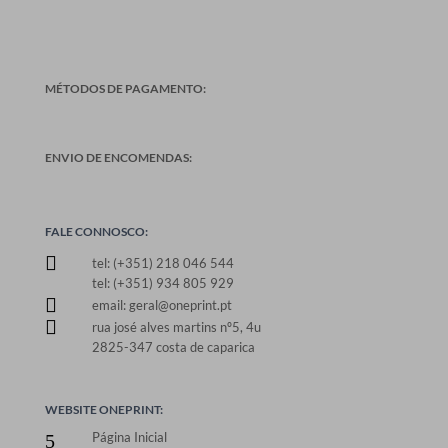
MÉTODOS DE PAGAMENTO:
ENVIO DE ENCOMENDAS:
FALE CONNOSCO:

tel: (+351) 218 046 544
tel: (+351) 934 805 929

email: geral@oneprint.pt

rua josé alves martins nº5, 4u
2825-347 costa de caparica
WEBSITE ONEPRINT:
Página Inicial
5