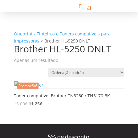
Oneprint - Tinteiros e Toners compatíveis para
Impressoras
>
Brother HL-5250 DNLT
Brother HL-5250 DNLT
Apenas um resultado
Promoção!
Toner compatível Brother TN3280 / TN3170 BK
15,00
€
11,25
€
5% de desconto,