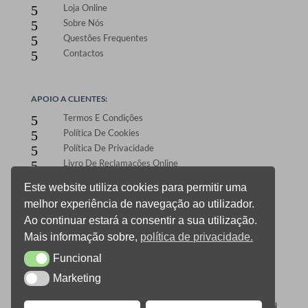
Loja Online
5
Sobre Nós
5
Questões Frequentes
5
Contactos
5
APOIO A CLIENTES:
Termos E Condições
5
Política De Cookies
5
Política De Privacidade
5
Livro De Reclamações Online
5
Este website utiliza cookies para permitir uma
melhor experiência de navegação ao utilizador.
ÁREA DE CLIENTES:
Ao continuar estará a consentir a sua utilização.
Registo E Login
5
Mais informação sobre,
política de privacidade.
Carrinho De Compras
5
Funcional
CheckOut
5
Funcional
Gestão De Encomendas
5
Marketing
Marketing
0
ONEPRINT © 2021 TODOS OS DIREITOS RESERVADOS –
DESIGN