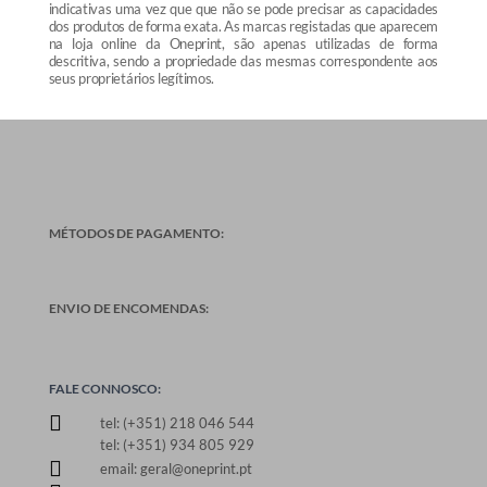
indicativas uma vez que que não se pode precisar as capacidades
dos produtos de forma exata. As marcas registadas que aparecem
na loja online da Oneprint, são apenas utilizadas de forma
descritiva, sendo a propriedade das mesmas correspondente aos
seus proprietários legítimos.
MÉTODOS DE PAGAMENTO:
ENVIO DE ENCOMENDAS:
FALE CONNOSCO:

tel: (+351) 218 046 544
tel: (+351) 934 805 929

email: geral@oneprint.pt