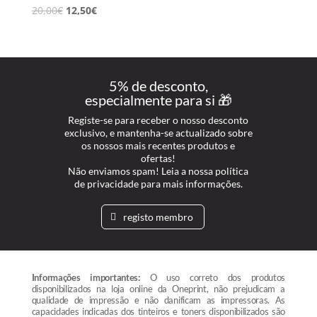
20,00
€
12,50
€
5% de desconto,
especialmente para si 🎁
Registe-se para receber o nosso desconto
exclusivo, e mantenha-se actualizado sobre
os nossos mais recentes produtos e
ofertas!
Não enviamos spam! Leia a nossa política
de privacidade para mais informações.
registo membro
Informações importantes:
O uso correto dos produtos
disponibilizados na loja online da Oneprint, não prejudicam a
qualidade de impressão e não danificam as impressoras. As
capacidades indicadas dos tinteiros e toners disponibilizados são