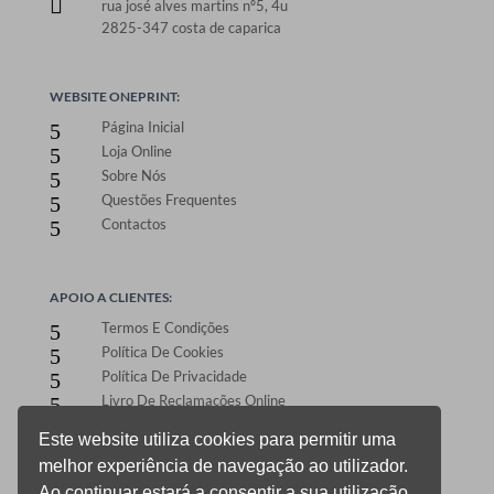

rua josé alves martins nº5, 4u
2825-347 costa de caparica
WEBSITE ONEPRINT:
Página Inicial
5
Loja Online
5
Sobre Nós
5
Questões Frequentes
5
Contactos
5
APOIO A CLIENTES:
Termos E Condições
5
Política De Cookies
5
Política De Privacidade
5
Livro De Reclamações Online
5
Este website utiliza cookies para permitir uma
melhor experiência de navegação ao utilizador.
ÁREA DE CLIENTES:
Ao continuar estará a consentir a sua utilização.