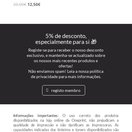
20,00
€
12,50
€
5% de desconto,
especialmente para si 🎁
Registe-se para receber o nosso desconto
exclusivo, e mantenha-se actualizado sobre
os nossos mais recentes produtos e
ofertas!
Não enviamos spam! Leia a nossa política
de privacidade para mais informações.
registo membro
Informações importantes:
O uso correto dos produtos
disponibilizados na loja online da Oneprint, não prejudicam a
qualidade de impressão e não danificam as impressoras. As
capacidades indicadas dos tinteiros e toners disponibilizados são