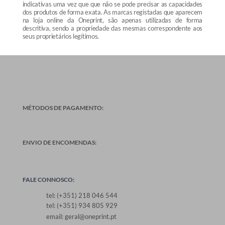
indicativas uma vez que que não se pode precisar as capacidades
dos produtos de forma exata. As marcas registadas que aparecem
na loja online da Oneprint, são apenas utilizadas de forma
descritiva, sendo a propriedade das mesmas correspondente aos
seus proprietários legítimos.
MÉTODOS DE PAGAMENTO:
ENVIO DE ENCOMENDAS:
FALE CONNOSCO:
tel: (+351) 218 046 544
tel: (+351) 934 805 929
email: geral@oneprint.pt