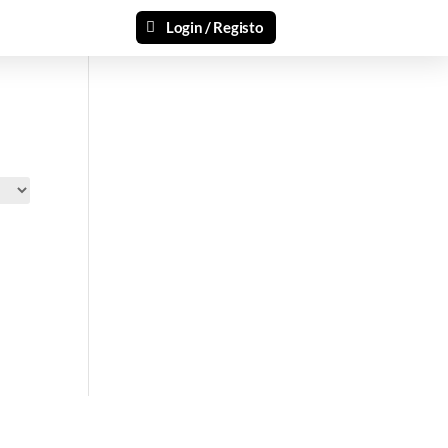
Login / Registo
si 🎁
ais recentes produtos e ofertas!