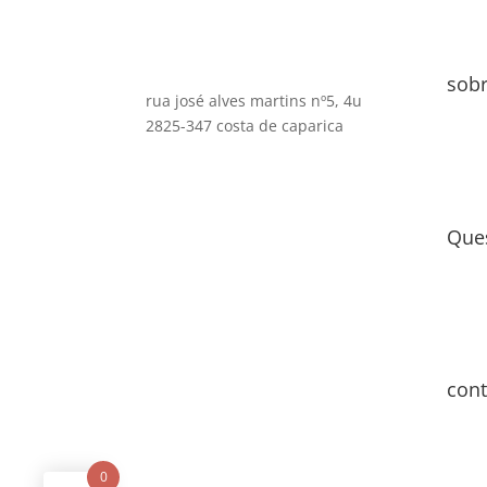
sob
rua josé alves martins nº5, 4u
2825-347 costa de caparica
Que
cont
0