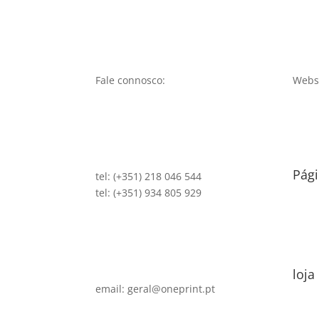
Fale connosco:
Websi
Pági
tel: (+351) 218 046 544
tel: (+351) 934 805 929
loja
email: geral@oneprint.pt