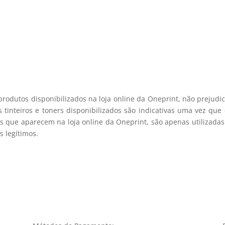
viamos spam! Leia a nossa política de privacidade para mais infor
registo membro
produtos disponibilizados na loja online da Oneprint, não prejud
 tinteiros e toners disponibilizados são indicativas uma vez qu
s que aparecem na loja online da Oneprint, são apenas utilizadas
 legítimos.