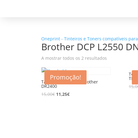
Oneprint - Tinteiros e Toners compatíveis par
Brother DCP L2550 D
A mostrar todos os 2 resultados
Tone
Promoção!
TN2
Tambor compatível Brother
DR2400
15,0
15,00
€
11,25
€
5% d
Registe-se para receber o nosso