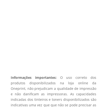
recentes produtos e ofertas!
Não enviamos spam! Leia a nossa
política de privacidade para mais
informações.
registo membro
Informações importantes:
O uso correto dos
produtos disponibilizados na loja online da
Oneprint, não prejudicam a qualidade de impressão
e não danificam as impressoras. As capacidades
indicadas dos tinteiros e toners disponibilizados são
indicativas uma vez que que não se pode precisar as