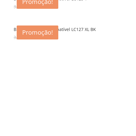
Promoção!
3,00
€
1,65
€
Brother Tinteiro Compatível LC127 XL BK
Promoção!
3,00
€
1,65
€
5% de desconto,
especialmente
para si 🎁
Registe-se para receber o nosso
desconto exclusivo, e mantenha-se
actualizado sobre os nossos mais