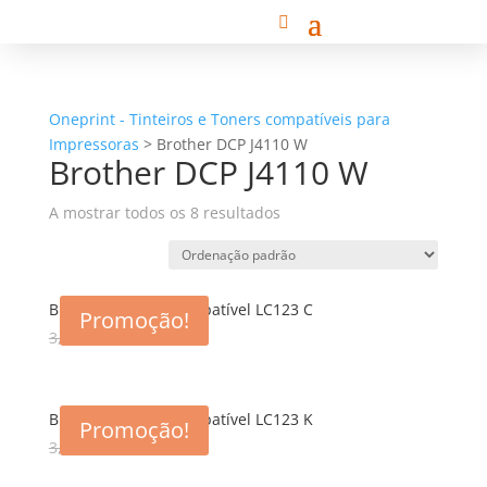
Oneprint - Tinteiros e Toners compatíveis para
Impressoras
>
Brother DCP J4110 W
Brother DCP J4110 W
A mostrar todos os 8 resultados
Brother Tinteiro Compatível LC123 C
Promoção!
3,00
€
1,86
€
Brother Tinteiro Compatível LC123 K
Promoção!
3,00
€
1,86
€