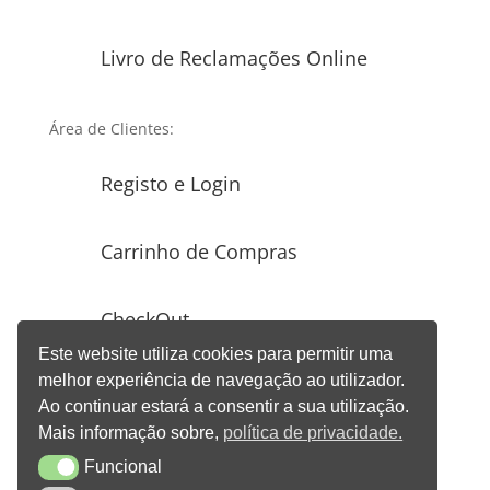
Livro de Reclamações Online
Área de Clientes:
Registo e Login
Carrinho de Compras
CheckOut
Este website utiliza cookies para permitir uma
melhor experiência de navegação ao utilizador.
Gestão de Encomendas
Ao continuar estará a consentir a sua utilização.
Mais informação sobre,
política de privacidade.
Funcional
Funcional