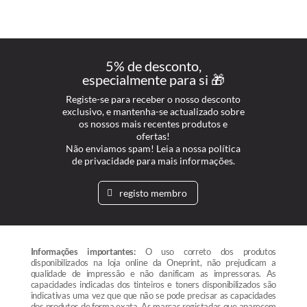
5% de desconto,
especialmente para si 🎁
Registe-se para receber o nosso desconto
exclusivo, e mantenha-se actualizado sobre
os nossos mais recentes produtos e
ofertas!
Não enviamos spam! Leia a nossa política
de privacidade para mais informações.
registo membro
Informações importantes:
O uso correto dos produtos
disponibilizados na loja online da Oneprint, não prejudicam a
qualidade de impressão e não danificam as impressoras. As
capacidades indicadas dos tinteiros e toners disponibilizados são
indicativas uma vez que que não se pode precisar as capacidades
dos produtos de forma exata. As marcas registadas que aparecem