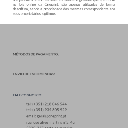
na loja online da Oneprint, são apenas utilizadas de forma
descritiva, sendo a propriedade das mesmas correspondente aos
seus proprietários legítimos.
MÉTODOS DE PAGAMENTO:
ENVIO DE ENCOMENDAS:
FALE CONNOSCO:
tel: (+351) 218 046 544
tel: (+351) 934 805 929
email: geral@oneprint.pt
rua josé alves martins nº5, 4u