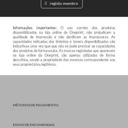
registo membro
Informações importantes:
O uso correto dos produtos
disponibilizados na loja online da Oneprint, não prejudicam a
qualidade de impressão e não danificam as impressoras. As
capacidades indicadas dos tinteiros e toners disponibilizados são
indicativas uma vez que que não se pode precisar as capacidades
dos produtos de forma exata. As marcas registadas que aparecem
na loja online da Oneprint, são apenas utilizadas de forma
descritiva, sendo a propriedade das mesmas correspondente aos
seus proprietários legítimos.
MÉTODOS DE PAGAMENTO:
ENVIO DE ENCOMENDAS: