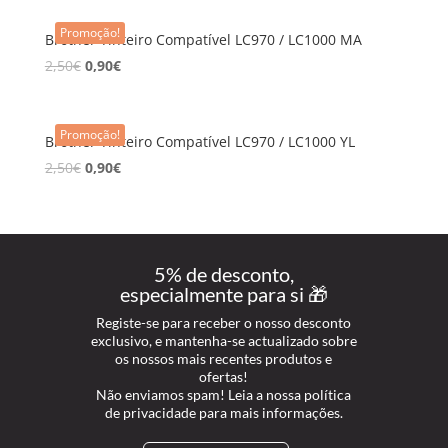
Promoção!
Brother Tinteiro Compatível LC970 / LC1000 MA
2,50
€
0,90
€
Promoção!
Brother Tinteiro Compatível LC970 / LC1000 YL
2,50
€
0,90
€
5% de desconto,
especialmente para si 🎁
Registe-se para receber o nosso desconto
exclusivo, e mantenha-se actualizado sobre
os nossos mais recentes produtos e
ofertas!
Não enviamos spam! Leia a nossa política
de privacidade para mais informações.