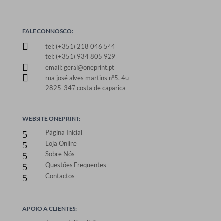
FALE CONNOSCO:

tel: (+351) 218 046 544
tel: (+351) 934 805 929

email: geral@oneprint.pt

rua josé alves martins nº5, 4u
2825-347 costa de caparica
WEBSITE ONEPRINT:
Página Inicial
5
Loja Online
5
Sobre Nós
5
Questões Frequentes
5
Contactos
5
APOIO A CLIENTES: