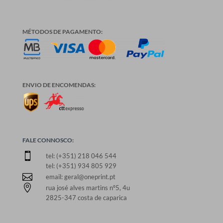
MÉTODOS DE PAGAMENTO:
ENVIO DE ENCOMENDAS:
FALE CONNOSCO:

tel: (+351) 218 046 544
tel: (+351) 934 805 929

email: geral@oneprint.pt

rua josé alves martins nº5, 4u
2825-347 costa de caparica