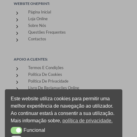
WEBSITE ONEPRINT:
Página Inicial
5
Loja Online
5
Sobre Nós
5
Questões Frequentes
5
Contactos
5
APOIO A CLIENTES:
Termos E Condições
5
Política De Cookies
5
Política De Privacidade
5
Livro De Reclamações Online
5
Este website utiliza cookies para permitir uma
melhor experiência de navegação ao utilizador.
ÁREA DE CLIENTES:
Ao continuar estará a consentir a sua utilização.
Registo E Login
5
Mais informação sobre,
política de privacidade.
Carrinho De Compras
5
Funcional
CheckOut
Funcional
5
Gestão De Encomendas